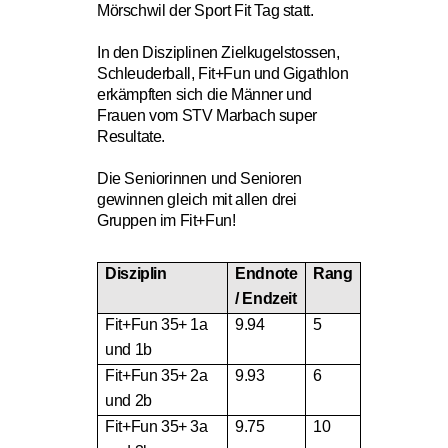
Mörschwil der Sport Fit Tag statt.
In den Disziplinen Zielkugelstossen,
Schleuderball, Fit+Fun und Gigathlon
erkämpften sich die Männer und
Frauen vom STV Marbach super
Resultate.
Die Seniorinnen und Senioren
gewinnen gleich mit allen drei
Gruppen im Fit+Fun!
Disziplin
Endnote
Rang
/ Endzeit
Fit+Fun 35+ 1a
9.94
5
und 1b
Fit+Fun 35+ 2a
9.93
6
und 2b
Fit+Fun 35+ 3a
9.75
10