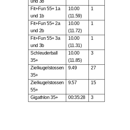
und 3b
Fit+Fun 55+ 1a
10.00
1
und 1b
(11.59)
Fit+Fun 55+ 2a
10.00
1
und 2b
(11.72)
Fit+Fun 55+ 3a
10.00
1
und 3b
(11.31)
Schleuderball
10.00
3
35+
(11.85)
Zielkugelstossen
9.49
27
35+
Zielkugelstossen
9.57
15
55+
Gigathlon 35+
00:35:28
3